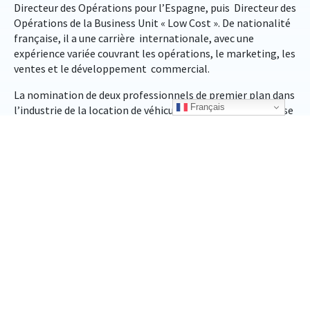
Directeur des Opérations pour l’Espagne, puis Directeur des
Opérations de la Business Unit « Low Cost ». De nationalité
française, il a une carrière internationale, avec une
expérience variée couvrant les opérations, le marketing, les
ventes et le développement commercial.
La nomination de deux professionnels de premier plan dans
Français
l’industrie de la location de véhicules, combinant expertise
commerciale et opérationnelle, démontre les ambitions du
Groupe pour son périmètre France.
« Je suis enthousiaste à l’idée de prendre en charge les
activités France et Benelux de notre Groupe et je remercie
chaleureusement Isabel Martinez qui a su guider
l’entreprise avec succès au cours de ces années hors
normes qui ont suivi la pandémie du Covid 19. La France est
notre marché historique et la vitrine du groupe, pionnier
en matière de nouvelles mobilités, et je suis impatient de
m’atteler à la tâche avec Michel Kisfaludi, l’ensemble des