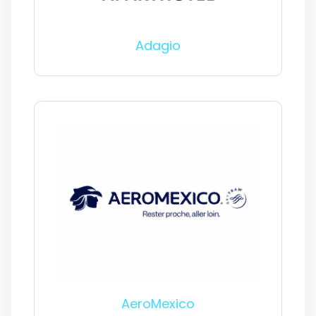
Adagio
AeroMexico