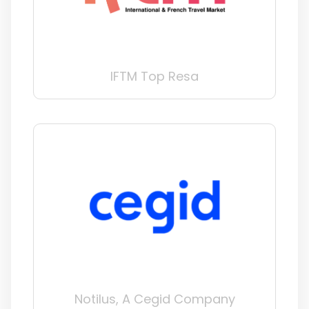
IFTM Top Resa
Notilus, A Cegid Company