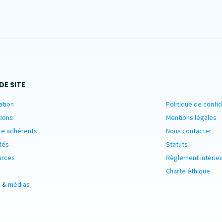
DE SITE
ation
Politique de confid
ions
Mentions légales
re adhérents
Nous contacter
tés
Statuts
urces
Règlement intérie
Charte éthique
 & médias