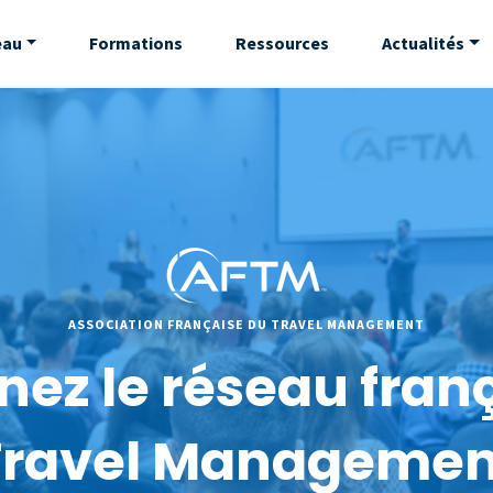
eau
Formations
Ressources
Actualités
ASSOCIATION FRANÇAISE DU TRAVEL MANAGEMENT
nez le réseau fran
Travel Managemen