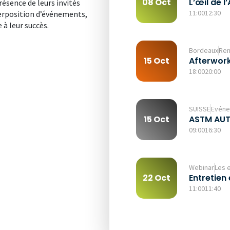
L’œil de l
08 Oct
ésence de leurs invités
11:00
12:30
perposition d’événements,
 à leur succès.
Bordeaux
Ren
Afterwork
15 Oct
18:00
20:00
SUISSE
Evéne
ASTM AU
15 Oct
09:00
16:30
Webinar
Les e
Entretien 
22 Oct
11:00
11:40