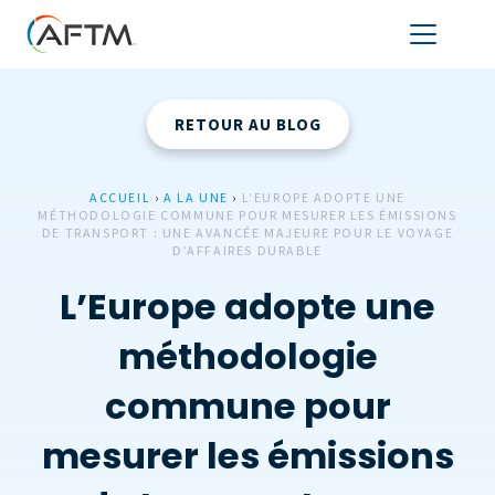
RETOUR AU BLOG
ACCUEIL
›
A LA UNE
›
L’EUROPE ADOPTE UNE
MÉTHODOLOGIE COMMUNE POUR MESURER LES ÉMISSIONS
DE TRANSPORT : UNE AVANCÉE MAJEURE POUR LE VOYAGE
D’AFFAIRES DURABLE
L’Europe adopte une
méthodologie
commune pour
mesurer les émissions