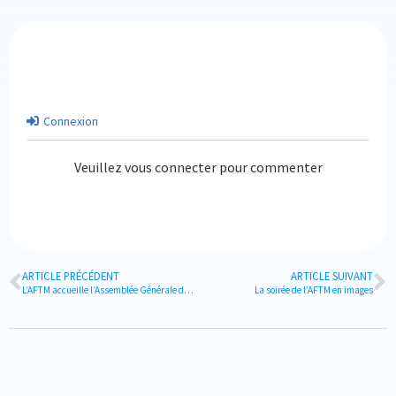
Connexion
Veuillez vous connecter pour commenter
ARTICLE PRÉCÉDENT
ARTICLE SUIVANT
L’AFTM accueille l’Assemblée Générale de BT4Europe à Paris les 23 et 24 octobre
La soirée de l’AFTM en images