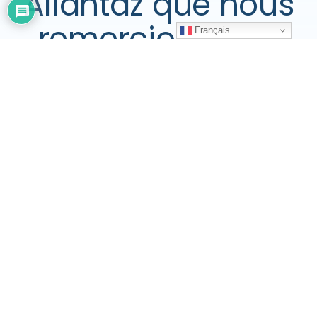
Allantaz que nous
remercions tout
Français
spécialement
, nous
tenons à adresser
nos sincères
remerciements à
l'ensemble des
intervenants qui
sont venus nourrir
les débats de nos