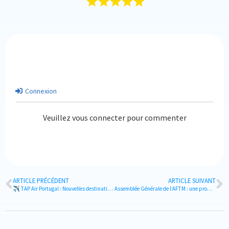
Connexion
Veuillez vous connecter pour commenter
ARTICLE PRÉCÉDENT
ARTICLE SUIVANT
✈️ TAP Air Portugal : Nouvelles destinations, services innovants et expériences premium pour tous les voyageurs d’affaires !
Assemblée Générale de l’AFTM : une promesse de renouvellement