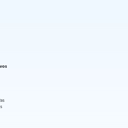
 vos
Pas
ns