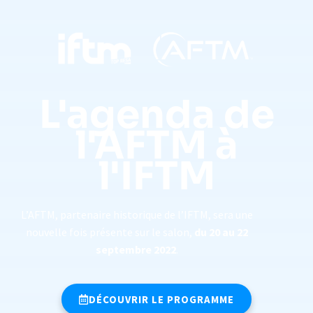
L'agenda de
l'AFTM à
l'IFTM
L’AFTM, partenaire historique de l’IFTM, sera une
nouvelle fois présente sur le salon,
du 20 au 22
septembre 2022
.
DÉCOUVRIR LE PROGRAMME