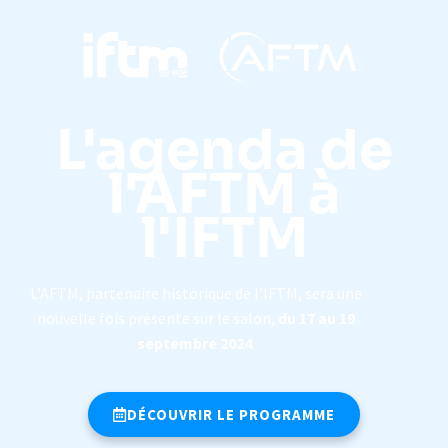
L'agenda de
l'AFTM à
l'IFTM
L’AFTM, partenaire historique de l’IFTM, sera une
nouvelle fois présente sur le salon,
du 17 au 19
septembre 2024
.
DÉCOUVRIR LE PROGRAMME