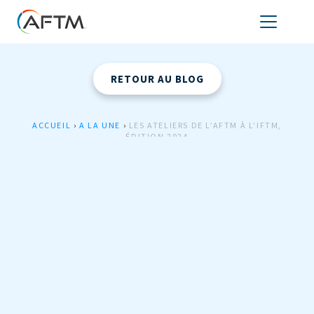
RETOUR AU BLOG
ACCUEIL
›
A LA UNE
›
LES ATELIERS DE L’AFTM À L’IFTM,
ÉDITION 2024
A LA UNE
,
LA VIE DE L'AFTM
12 JUIN 2024