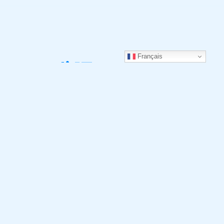
Français
Mardi 17 Septembre
11h-12h : Qui de l’entreprise ou du marché
doit s’adapter ?
15h30 - 16h30 : Qui fait avancer la
problématique de l'hébergement dans le
business Travel ?