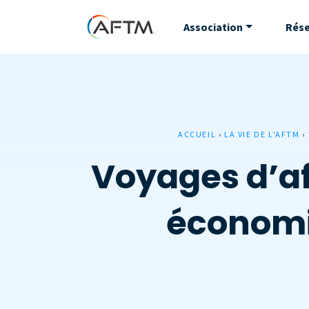
Association
Rés
ACCUEIL
›
LA VIE DE L'AFTM
›
Voyages d’aff
économie