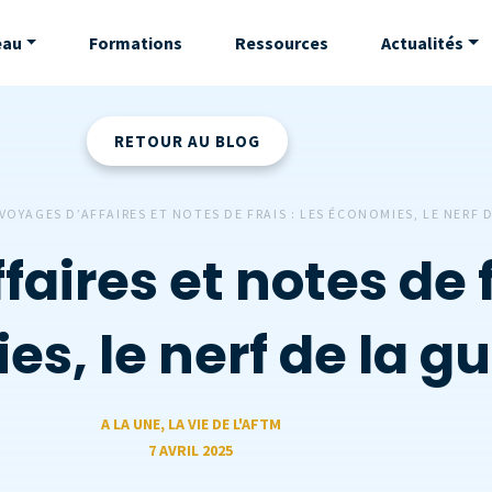
eau
Formations
Ressources
Actualités
RETOUR AU BLOG
VOYAGES D’AFFAIRES ET NOTES DE FRAIS : LES ÉCONOMIES, LE NERF 
aires et notes de fr
s, le nerf de la g
A LA UNE
,
LA VIE DE L'AFTM
7 AVRIL 2025