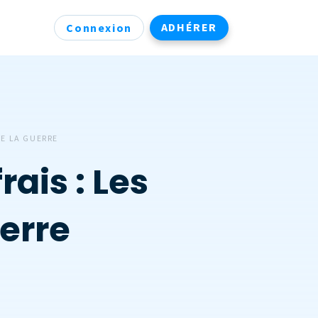
ADHÉRER
Connexion
DE LA GUERRE
ais : Les
uerre