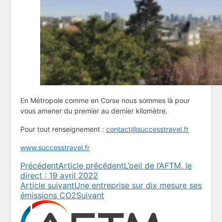
En Métropole comme en Corse nous sommes là pour
vous amener du premier au dernier kilomètre.
Pour tout renseignement :
contact@successtravel.fr
www.successtravel.fr
Précédent
Article précédent
L’oeil de l’AFTM, le
direct : 19 avril 2022
Article suivant
Une entreprise sur dix mesure ses
émissions CO2
Suivant