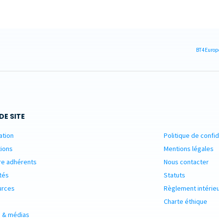
BT4Europe
DE SITE
ation
Politique de confid
ions
Mentions légales
re adhérents
Nous contacter
tés
Statuts
urces
Règlement intérie
Charte éthique
 & médias