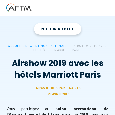
RETOUR AU BLOG
ACCUEIL
›
NEWS DE NOS PARTENAIRES
›
AIRSHOW 2019 AVEC
LES HÔTELS MARRIOTT PARIS
Airshow 2019 avec les
hôtels Marriott Paris
NEWS DE NOS PARTENAIRES
23 AVRIL 2019
Vous participez au
Salon International de
l’Aéronautique et de l’Espace
en
juin 2019
, mais vous