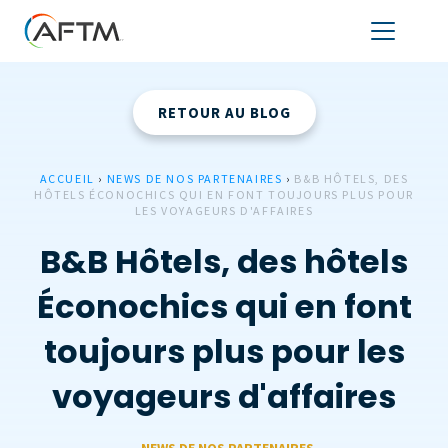
RETOUR AU BLOG
ACCUEIL
›
NEWS DE NOS PARTENAIRES
›
B&B HÔTELS, DES
HÔTELS ÉCONOCHICS QUI EN FONT TOUJOURS PLUS POUR
LES VOYAGEURS D'AFFAIRES
B&B Hôtels, des hôtels
Éconochics qui en font
toujours plus pour les
voyageurs d'affaires