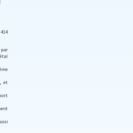
l
 414
 par
étal
même
, et
port
ment
ussi