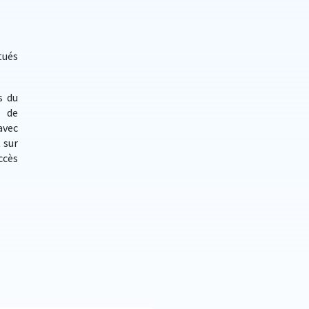
tués
s du
t de
avec
 sur
ccès