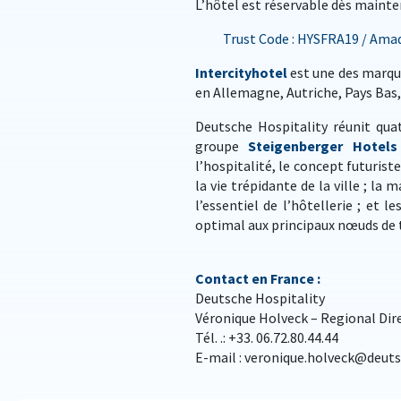
L’hôtel est réservable dès mainte
Trust Code : HYSFRA19 / Amade
Intercityhotel
est une des marque
en Allemagne, Autriche, Pays Bas
Deutsche Hospitality réunit qua
groupe
Steigenberger Hotels
l’hospitalité, le concept futurist
la vie trépidante de la ville ; la 
l’essentiel de l’hôtellerie ; et l
optimal aux principaux nœuds de 
Contact en France :
Deutsche Hospitality
Véronique Holveck – Regional Dire
Tél. .: +33. 06.72.80.44.44
E-mail : veronique.holveck@deut