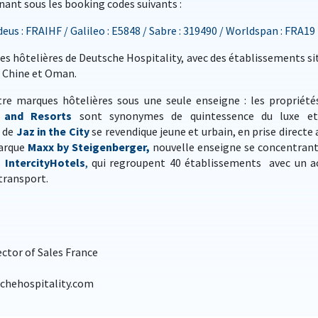
nant sous les booking codes suivants :
us : FRAIHF / Galileo : E5848 / Sabre : 319490 / Worldspan : FRA19
s hôtelières de Deutsche Hospitality, avec des établissements si
, Chine et Oman.
tre marques hôtelières sous une seule enseigne : les propriété
 and Resorts
sont synonymes de quintessence du luxe e
e de
Jaz in the City
se revendique jeune et urbain, en prise directe 
marque
Maxx by
Steigenberger,
nouvelle enseigne se concentrant
es
IntercityHotels
,
qui regroupent 40 établissements avec un a
transport.
ctor of Sales France
schehospitality.com