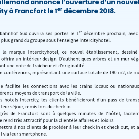
 allemand annonce l’ouverture d’un nouve
er
ty à Francfort le 1
décembre 2018.
er
tbahnhof Süd ouvrira ses portes le 1
décembre prochain, avec
e plus grand du groupe sous l’enseigne Intercityhotel.
la marque Intercityhotel, ce nouvel établissement, dessiné
 offrira un intérieur design. D’authentiques arbres et un mur vég
nt une note de fraicheur et d’originalité.
 de conférences, représentant une surface totale de 190 m2, de 
e facilite les connections avec les trains locaux ou nationaux
érents moyens de transport de la ville.
 hôtels Intercity, les clients bénéficieront d’un pass de trans
leur séjour, remis lors du check in.
grès de Francfort sont à quelques minutes de l’hôtel, facile
e rend très attractif pour la clientèle affaires et loisirs.
ettra à nos clients de procéder à leur check in et check out, et a
l via leur smartphone.