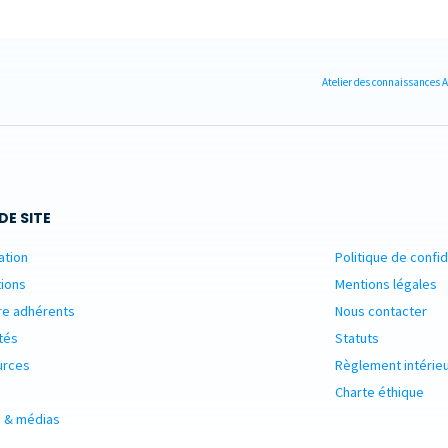
Atelier des connaissances A
DE SITE
ation
Politique de confid
ions
Mentions légales
re adhérents
Nous contacter
tés
Statuts
urces
Règlement intérie
Charte éthique
 & médias