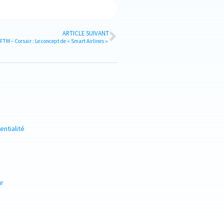
ARTICLE SUIVANT
FTM – Corsair : Le concept de « Smart Airlines »
entialité
ur