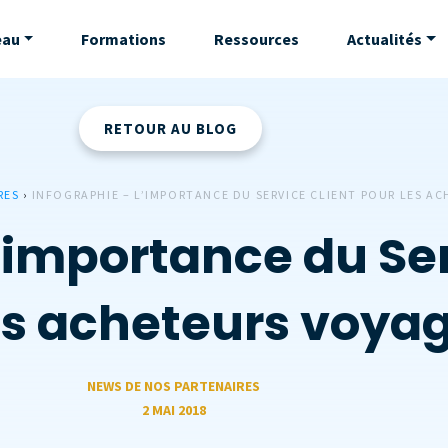
eau
Formations
Ressources
Actualités
RETOUR AU BLOG
RES
›
INFOGRAPHIE – L’IMPORTANCE DU SERVICE CLIENT POUR LES A
’importance du Ser
es acheteurs voya
NEWS DE NOS PARTENAIRES
2 MAI 2018