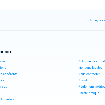
Le programme 
DE SITE
ation
Politique de confid
ions
Mentions légales
re adhérents
Nous contacter
tés
Statuts
urces
Règlement intérie
Charte éthique
 & médias