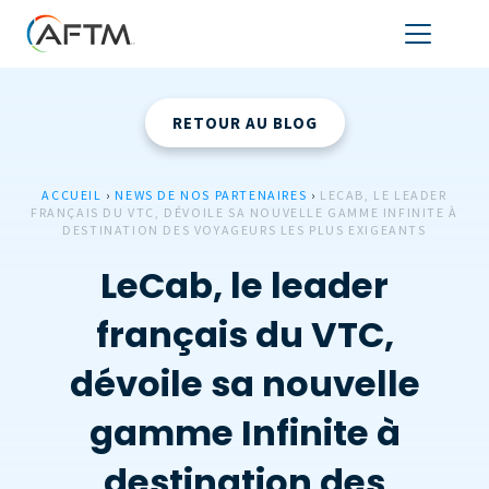
RETOUR AU BLOG
ACCUEIL
›
NEWS DE NOS PARTENAIRES
›
LECAB, LE LEADER
FRANÇAIS DU VTC, DÉVOILE SA NOUVELLE GAMME INFINITE À
DESTINATION DES VOYAGEURS LES PLUS EXIGEANTS
LeCab, le leader
français du VTC,
dévoile sa nouvelle
gamme Infinite à
destination des