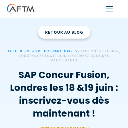
RETOUR AU BLOG
ACCUEIL
›
NEWS DE NOS PARTENAIRES
›
SAP CONCUR FUSION,
LONDRES LES 18 &19 JUIN : INSCRIVEZ-VOUS DÈS
MAINTENANT !
SAP Concur Fusion,
Londres les 18 &19 juin :
inscrivez-vous dès
maintenant !