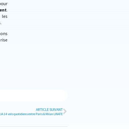
 pour
ent
.
 les
s
.
ions
rise
ARTICLE SUIVANT
A 14 vols quotidiens entre Paris & Milan LINATE