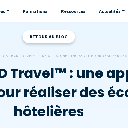
eau
Formations
Ressources
Actualités
RETOUR AU BLOG
TAY BY BCD TRAVEL™ : UNE APPROCHE INNOVANTE POUR RÉALISER DE
D Travel™ : une a
our réaliser des é
hôtelières