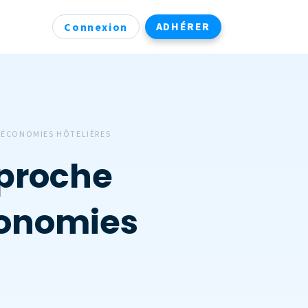
ADHÉRER
Connexion
S ÉCONOMIES HÔTELIÈRES
pproche
conomies