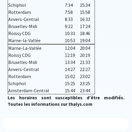
Schiphol
7:34
15:34
Rotterdam
7:58
15:58
Anvers-Central
8:33
16:33
Bruxelles-Midi
9:22
17:24
Roissy CDG
10:33
18:46
Marne-la-Vallée
10:53
19:04
Marne-La-Vallée
12:04
20:04
Roissy CDG
12:19
20:19
Bruxelles-Midi
13:34
21:33
Anvers-Central
14:27
22:27
Rotterdam
15:02
23:02
Schiphol
15:25
23:25
Amsterdam-Central
15:44
23:44
Les horaires sont susceptibles d’être modifiés.
Toutes les informations sur thalys.com