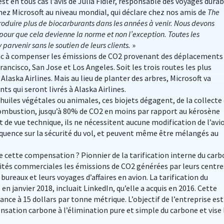
est en tous cas l’avis de Julia Fidler, responsable des voyages dura
hez Microsoft au niveau mondial, qui déclare chez nos amis de
The
produire plus de biocarburants dans les années à venir. Nous devons
s pour que cela devienne la norme et non l’exception. Toutes les
arvenir sans le soutien de leurs clients.
»
onc à compenser les émissions de CO2 provenant des déplacements
rancisco, San Jose et Los Angeles. Soit les trois routes les plus
aska Airlines. Mais au lieu de planter des arbres, Microsoft va
s qui seront livrés à Alaska Airlines.
’huiles végétales ou animales, ces biojets dégagent, de la collecte
combustion, jusqu’à 80% de CO2 en moins par rapport au kérosène
nt de vue technique, ils ne nécessitent aucune modification de l’avi
quence sur la sécurité du vol, et peuvent même être mélangés au
 cette compensation ? Pionnier de la tarification interne du carb
nités commerciales les émissions de CO2 générées par leurs centre
bureaux et leurs voyages d’affaires en avion. La tarification du
en janvier 2018, incluait LinkedIn, qu’elle a acquis en 2016. Cette
ance à 15 dollars par tonne métrique. L’objectif de l’entreprise est
pensation carbone à l’élimination pure et simple du carbone et vise 