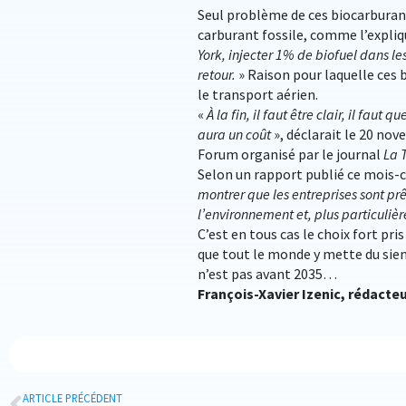
Seul problème de ces biocarburants 
carburant fossile, comme l’expliqu
York, injecter 1% de biofuel dans le
retour.
» Raison pour laquelle ces 
le transport aérien.
«
À la fin, il faut être clair, il fa
aura un coût
», déclarait le 20 no
Forum organisé par le journal
La 
Selon un rapport publié ce mois-
montrer que les entreprises sont pr
l’environnement et, plus particuliè
C’est en tous cas le choix fort pri
que tout le monde y mette du sien 
n’est pas avant 2035…
François-Xavier Izenic, rédacte
ARTICLE PRÉCÉDENT