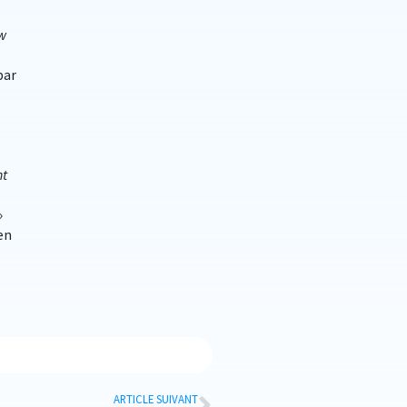
w
par
nt
»
ien
ARTICLE SUIVANT