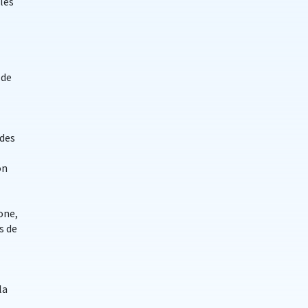
bles
 de
 des
on
one,
s de
la