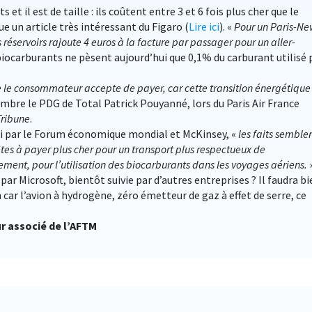
et il est de taille : ils coûtent entre 3 et 6 fois plus cher que le
e un article très intéressant du Figaro (
Lire ici
). «
Pour un Paris-Ne
s réservoirs rajoute 4 euros à la facture par passager pour un aller-
biocarburants ne pèsent aujourd’hui que 0,1% du carburant utilisé 
ut que le consommateur accepte de payer, car cette transition énergétique
vembre le PDG de Total Patrick Pouyanné, lors du Paris Air France
Tribune
.
ci par le Forum économique mondial et McKinsey, «
les faits semble
êtes à payer plus cher pour un transport plus respectueux de
rement, pour l’utilisation des biocarburants dans les voyages aériens.
s par Microsoft, bientôt suivie par d’autres entreprises ? Il faudra b
car l’avion à hydrogène, zéro émetteur de gaz à effet de serre, ce
ur associé de l’AFTM