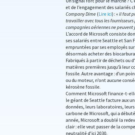
Un signal fort pour le marché ? C’
et de l’engagement des salariés c
Company Dime
(
Lire ici
) : «
il faut 
travailler avec tous les fournisseur
compagnies aériennes ne peuvent y p
L’accord de Microsoft consiste d
ses salariés entre Seattle et San F
empruntées par ses employés sur Al
désormais acheter des biocarburant
Fabriqués à partir de déchets ou d
matières premières jusqu’à leur 
fossile. Autre avantage : d’un poi
ou du moteur, n’ont aucune consé
kérosène fossile.
Comment Microsoft finance-t-elle
le géant de Seattle facture aux u
données, leurs laboratoires, leurs 
carbone de Microsoft, qui a débuté 
année, Microsoft a doublé la redev
clair : elle veut passer de la com
neutralité d’ici 2030.