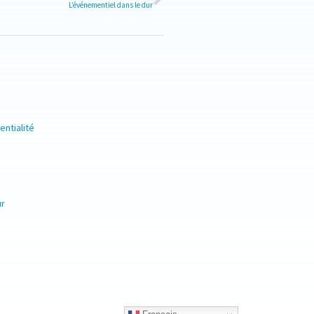
L’événementiel dans le dur
entialité
ur