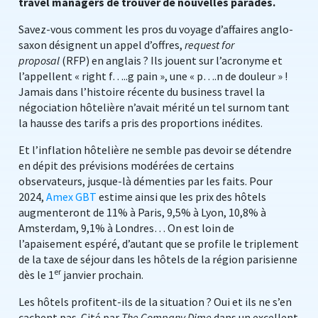
travel managers de trouver de nouvelles parades.
Savez-vous comment les pros du voyage d’affaires anglo-
saxon désignent un appel d’offres,
request for
proposal
(RFP) en anglais ? Ils jouent sur l’acronyme et
l’appellent « right f…..g pain », une « p….n de douleur » !
Jamais dans l’histoire récente du business travel la
négociation hôtelière n’avait mérité un tel surnom tant
la hausse des tarifs a pris des proportions inédites.
Et l’inflation hôtelière ne semble pas devoir se détendre
en dépit des prévisions modérées de certains
observateurs, jusque-là démenties par les faits. Pour
2024,
Amex GBT
estime ainsi que les prix des hôtels
augmenteront de 11% à Paris, 9,5% à Lyon, 10,8% à
Amsterdam, 9,1% à Londres… On est loin de
l’apaisement espéré, d’autant que se profile le triplement
de la taxe de séjour dans les hôtels de la région parisienne
er
dès le 1
janvier prochain.
Les hôtels profitent-ils de la situation ? Oui et ils ne s’en
cachent pas. Cité par
The Company Dime
dans un excellent