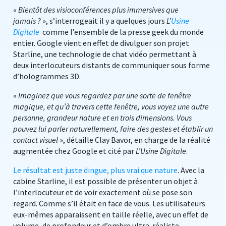
«
Bientôt des visioconférences plus immersives que
jamais ?
», s’interrogeait il y a quelques jours
L’
Usine
Digitale
comme l’ensemble de la presse geek du monde
entier. Google vient en effet de divulguer son projet
Starline, une technologie de chat vidéo permettant à
deux interlocuteurs distants de communiquer sous forme
d’hologrammes 3D.
«
Imaginez que vous regardez par une sorte de fenêtre
magique, et qu’à travers cette fenêtre, vous voyez une autre
personne, grandeur nature et en trois dimensions. Vous
pouvez lui parler naturellement, faire des gestes et établir un
contact visuel
», détaille Clay Bavor, en charge de la réalité
augmentée chez Google et cité par
L’Usine Digitale
.
Le résultat est juste dingue, plus vrai que nature
. Avec la
cabine Starline, il est possible de présenter un objet à
l’interlocuteur et de voir exactement où se pose son
regard. Comme s’il était en face de vous. Les utilisateurs
eux-mêmes apparaissent en taille réelle, avec un effet de
volume, de profondeur et d’ombre ultra-réaliste.