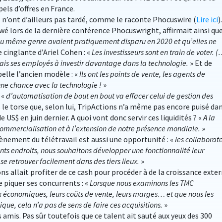
ls d’offres en France.
’ont d’ailleurs pas tardé, comme le raconte Phocuswire (
Lire ici
).
wé lors de la dernière conférence Phocuswright, affirmait ainsi qu
s du même genre avaient pratiquement disparu en 2020 et qu’elles ne
 cinglante d’Ariel Cohen : «
Les investisseurs sont en train de voter. (
rais ses employés à investir davantage dans la technologie.
» Et de
ppelle l’ancien modèle : «
Ils ont les points de vente, les agents de
nne chance avec la technologie !
»
 «
d’automatisation de bout en bout va effacer celui de gestion des
s le torse que, selon lui, TripActions n’a même pas encore puisé da
e US$ en juin dernier. A quoi vont donc servir ces liquidités ? «
A la
ommercialisation et à l’extension de notre présence mondiale.
»
ènement du télétravail est aussi une opportunité : «
les collaborat
nts endroits, nous souhaitons développer une fonctionnalité leur
se retrouver facilement dans des tiers lieux.
»
ons allait profiter de ce cash pour procéder à de la croissance exter
 piquer ses concurrents : «
Lorsque nous examinons les TMC
x économiques, leurs coûts de vente, leurs marges… et que nous les
e, cela n’a pas de sens de faire ces acquisitions.
»
s amis. Pas sûr toutefois que ce talent ait sauté aux yeux des 300