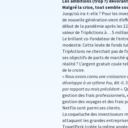
Les ambitions (trop ?) dévorant
Malgré la crise, tout semble sour
Jusqu’où ira-t-elle ? Pour les inv
de nouvelle génération vient d’eff
début de la pandémie après les 125
valeur de TripActions à… 5 milliard
Le brillant co-fondateur de l’entr
modestie. Cette levée de fonds lui
TripActions ne cherchait pas de 
ses objectifs de parts de marché q
réalité ? L’argent gratuit coule t
de le croire.
«
Nous avons connu une croissance 
développe à un rythme fou,
dit-il.
S
par rapport au mois précédent
». Q
gestion des frais professionnels, 
gestion des voyages et des frais 
Netflix sont parmi ses clients.
La coqueluche des investisseurs 
attaquant les grandes entreprises
TravelPerk (créée la même année, 2