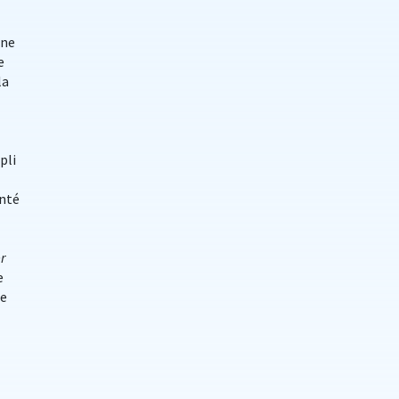
ine
e
la
pli
enté
r
e
de