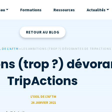
eau
Formations
Ressources
Actualités
RETOUR AU BLOG
L DE L'AFTM
›
LES AMBITIONS (TROP ?) DÉVORANTES DE TRIPACTIONS
ns (trop ?) dévora
TripActions
L'OEIL DE L'AFTM
26 JANVIER 2021