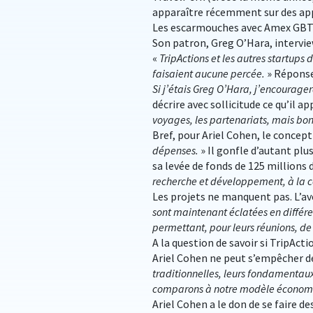
apparaître récemment sur des appe
Les escarmouches avec Amex GBT n
Son patron, Greg O’Hara, intervie
«
TripActions et les autres startup
faisaient aucune percée.
» Réponse
Si j’étais Greg O’Hara, j’encourage
décrire avec sollicitude ce qu’il a
voyages, les partenariats, mais bo
Bref, pour Ariel Cohen, le concept
dépenses.
» Il gonfle d’autant plu
sa levée de fonds de 125 millions d
recherche et développement, à la c
Les projets ne manquent pas. L’av
sont maintenant éclatées en différe
permettant, pour leurs réunions, de 
A la question de savoir si TripActi
Ariel Cohen ne peut s’empêcher de
traditionnelles, leurs fondamentau
comparons à notre modèle économiqu
Ariel Cohen a le don de se faire de