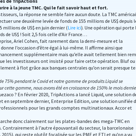
es de TripActions
ire à la jeune TMC. Qui le fait savoir haut et fort.
estisseurs, la réponse ne semble faire aucun doute. La TMC américa
ectuer une deuxième levée de fonds de 155 millions de US$ depuis l
 millions de US$ en juin dernier (
Lire ici
). Une opération qui porte 
s de US$ ! Soit 2,5 fois celle d’Air France…
eprise, Ariel Cohen, fait rarement dans la demi-mesure et la
 donne l’occasion d’être égal à lui-même. Il affirme ainsi que
financement supplémentaire mais qu’elle avait tellement bien rem
ue les investisseurs ont insisté pour faire cette opération. Bluf ou
ellement à flot grâce aux banques centrales qu’on serait presque t
de 75% pendant le Covid et notre gamme de produits Liquid se
ur cette gamme, nous avons été en croissance de 150% le mois dernie
uezaco ? En février 2020, TripActions a lancé Liquid, une solution d
et en septembre dernier, Enterprise Edition, une solution unifiée 
professionnels pour les grands comptes multinationaux. Accor et
marche donc clairement sur les plates-bandes des mega-TMC en
. Contrairement à l’autre épouvantail du secteur, la barcelonaise
015), qui reste plutôt focalisée sur les PME et ETI et qu’on a vu