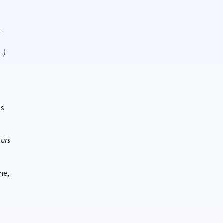
e
…)
ns
eurs
ne,