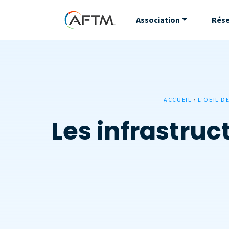
Association
Rés
ACCUEIL
›
L'OEIL D
Les infrastruc