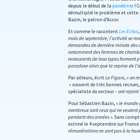
depuis le début de la
pandémie
! C
démultiplié le problème et cette 
Bazin, le patron d’Accor.
Et comme le racontent
Les Echos
,
mois de septembre, l’activité se m
demandes de dernière minute des cl
notamment des femmes de chambre, 
restaurants de tous types ferment p
paradoxe alors que la reprise de l’a
Par ailleurs, écrit
Le Figaro
, «
on r
«
souvent de très bonnes recrues, 
spécialiste du secteur
– ont rejoin
Pour Sébastien Bazin, «
le monde a
nombreux sont ceux qui ne veulent pl
pendant des années
». Sans compte
estimé le 4 septembre sur France I
rémunérations ne sont pas à la hau