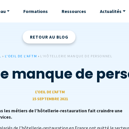
eau
Formations
Ressources
Actualités
RETOUR AU BLOG
L
›
L'OEIL DE L'AFTM
›
L’HÔTELLERIE MANQUE DE PERSONNEL
rie manque de per
L'OEIL DE L'AFTM
15 SEPTEMBRE 2021
s les métiers de l’hôtellerie-restauration fait craindre une
rvices.
lariés de l’hôtellerie-restauration en France ont quitté le secteu