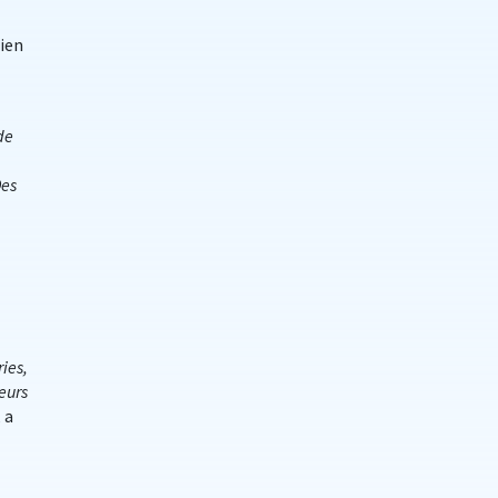
ien
de
Des
ies,
eurs
 a