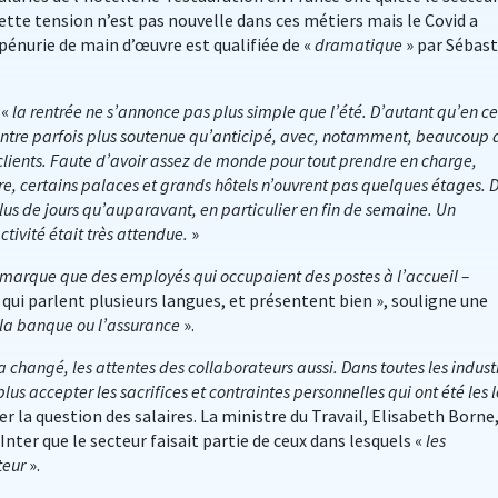
ette tension n’est pas nouvelle dans ces métiers mais le Covid a
pénurie de main d’œuvre est qualifiée de «
dramatique
» par Sébast
 «
la rentrée ne s’annonce pas plus simple que l’été. D’autant qu’en ce
ontre parfois plus soutenue qu’anticipé, avec, notamment, beaucoup 
ients. Faute d’avoir assez de monde pour tout prendre en charge,
certains palaces et grands hôtels n’ouvrent pas quelques étages. 
lus de jours qu’auparavant, en particulier en fin de semaine. Un
ctivité était très attendue.
»
emarque que des employés qui occupaient des postes à l’accueil –
qui parlent plusieurs langues, et présentent bien », souligne une
t la banque ou l’assurance
».
 changé, les attentes des collaborateurs aussi. Dans toutes les industr
us accepter les sacrifices et contraintes personnelles qui ont été les l
r la question des salaires. La ministre du Travail, Elisabeth Borne,
nter que le secteur faisait partie de ceux dans lesquels «
les
teur
».