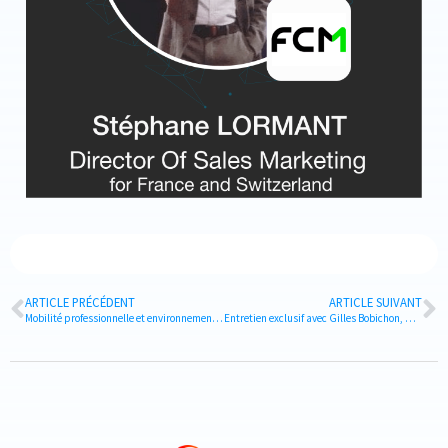
ARTICLE PRÉCÉDENT
ARTICLE SUIVANT
Mobilité professionnelle et environnement : enjeux et perspectives – Atelier des connaissances
Entretien exclusif avec Gilles Bobichon, Directeur activité Notilus et co-fondateur DIMO Software