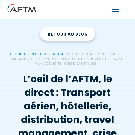
RETOUR AU BLOG
ACCUEIL
›
L'OEIL DE L'AFTM
›
L’OEIL DE L’AFTM, LE DIRECT :
TRANSPORT AÉRIEN, HÔTELLERIE, DISTRIBUTION, TRAVEL
MANAGEMENT, CRISE SANITAIRE…
L’oeil de l’AFTM, le
direct : Transport
aérien, hôtellerie,
distribution, travel
management, crise