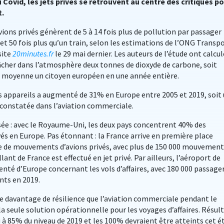
u Covid, les jets privés se retrouvent au centre des critiques p
t.
avions privés génèrent de 5 à 14 fois plus de pollution par passager
et 50 fois plus qu’un train, selon les estimations de l’ONG Transp
site
20minutes.fr
le 29 mai dernier
. Les auteurs de l’étude ont calcul
lâcher dans l’atmosphère deux tonnes de dioxyde de carbone, soit
n moyenne un citoyen européen en une année entière.
es appareils a augmenté de 31% en Europe entre 2005 et 2019, soit
 constatée dans l’aviation commerciale.
sée : avec le Royaume-Uni, les deux pays concentrent 40% des
és en Europe. Pas étonnant : la France arrive en première place
 de mouvements d’avions privés, avec plus de 150 000 mouvement
lant de France est effectué en jet privé. Par ailleurs, l’aéroport de
enté d’Europe concernant les vols d’affaires, avec 180 000 passage
nts en 2019.
e de davantage de résilience que l’aviation commerciale pendant le
la seule solution opérationnelle pour les voyages d’affaires. Résult
nu à 85% du niveau de 2019 et les 100% devraient être atteints cet ét