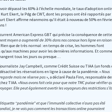
avoir dépassé les 60% à l’échelle mondiale, le taux d’adoption onli
Kurt Ekert, le Pdg de CWT, dont les propos ont été rapportés par 
Kurt Ekert affirme néanmoins qu’il était à nouveau de 50% en févrie
ans !
current American Express GBT qui précise la conséquence de cette
ment moyen a augmenté de 30% dans nos canaux hors ligne en raison
 Rien que de très normal : en temps de crise, les hommes font
u’aux machines pour avoir les dernières informations. Et comme
changent tous les jours ou presque…
 journaliste Jay Campbell, comme Crédit Suisse ou TIAA (un fonds 
sactivé les réservations en ligne à cause de la pandémie. «
Nous
regarde mais ne réserve pas
», a déclaré Paula Finn, responsable de
chez TIAA. «
Nous avons fait cela pour que notre TMC puisse vérifier q
voyager. Elle peut également avertir les voyageurs des restrictions s’il
l’étiquette “pandémie” et que l’immunité collective n’aura pas été
ondial, je ne vois pas comment les transactions online pourraient