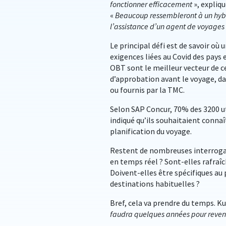
fonctionner efficacement
», expliq
«
Beaucoup ressembleront à un hybr
l’assistance d’un agent de voyages
Le principal défi est de savoir où 
exigences liées au Covid des pays 
OBT sont le meilleur vecteur de c
d’approbation avant le voyage, dan
ou fournis par la TMC.
Selon SAP Concur, 70% des 3200 ut
indiqué qu’ils souhaitaient conna
planification du voyage.
Restent de nombreuses interrogati
en temps réel ? Sont-elles rafraîch
Doivent-elles être spécifiques au p
destinations habituelles ?
Bref, cela va prendre du temps. Kur
faudra quelques années pour reveni