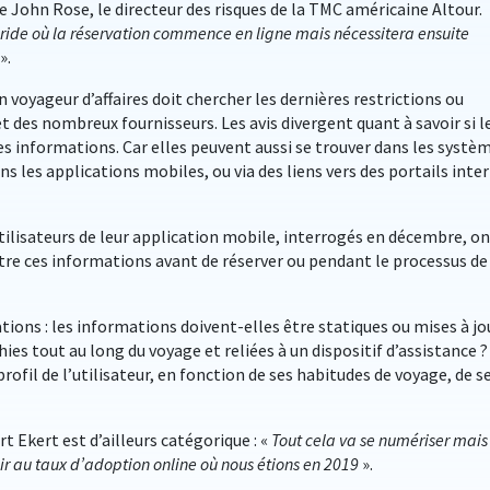
ue John Rose, le directeur des risques de la TMC américaine Altour.
ide où la réservation commence en ligne mais nécessitera ensuite
».
un voyageur d’affaires doit chercher les dernières restrictions ou
et des nombreux fournisseurs. Les avis divergent quant à savoir si l
es informations. Car elles peuvent aussi se trouver dans les systè
s les applications mobiles, ou via des liens vers des portails inte
ilisateurs de leur application mobile, interrogés en décembre, o
ître ces informations avant de réserver ou pendant le processus de
ons : les informations doivent-elles être statiques ou mises à jo
ies tout au long du voyage et reliées à un dispositif d’assistance ?
rofil de l’utilisateur, en fonction de ses habitudes de voyage, de s
t Ekert est d’ailleurs catégorique : «
Tout cela va se numériser mais 
r au taux d’adoption online où nous étions en 2019
».