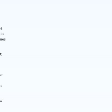
es
mes
rnes
nt
ur
es
il