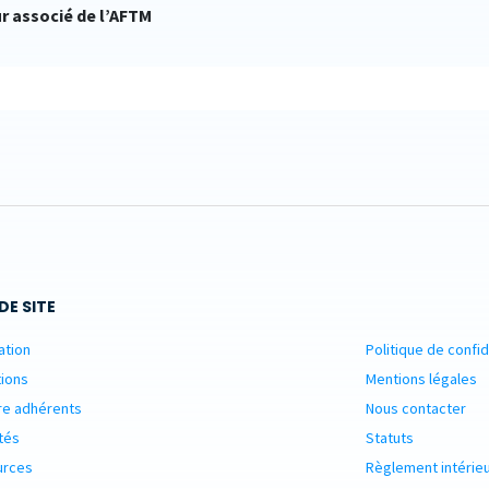
ur associé de l’AFTM
DE SITE
ation
Politique de confid
ions
Mentions légales
re adhérents
Nous contacter
tés
Statuts
urces
Règlement intérie