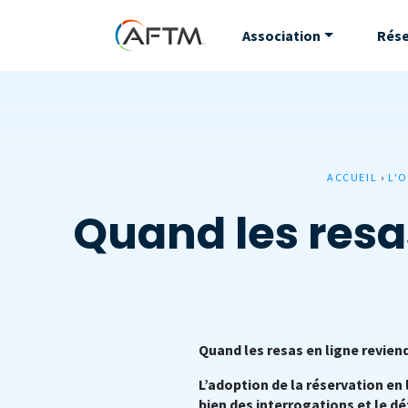
Association
Rés
ACCUEIL
›
L'O
Quand les resas
Quand les resas en ligne revien
L’adoption de la réservation en 
bien des interrogations et le déf