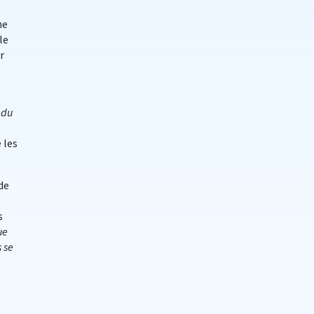
ne
le
r
 du
 les
de
s
ue
s se