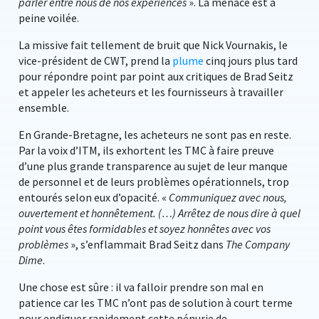
parler entre nous de nos expériences
». La menace est à
peine voilée.
La missive fait tellement de bruit que Nick Vournakis, le
vice-président de CWT, prend la
plume
cinq jours plus tard
pour répondre point par point aux critiques de Brad Seitz
et appeler les acheteurs et les fournisseurs à travailler
ensemble.
En Grande-Bretagne, les acheteurs ne sont pas en reste.
Par la voix d’ITM, ils exhortent les TMC à faire preuve
d’une plus grande transparence au sujet de leur manque
de personnel et de leurs problèmes opérationnels, trop
entourés selon eux d’opacité. «
Communiquez avec nous,
ouvertement et honnêtement. (…) Arrêtez de nous dire à quel
point vous êtes formidables et soyez honnêtes avec vos
problèmes
», s’enflammait Brad Seitz dans
The Company
Dime
.
Une chose est sûre : il va falloir prendre son mal en
patience car les TMC n’ont pas de solution à court terme
pour endiguer rapidement cette pénurie de