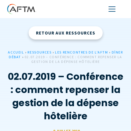
RETOUR AUX RESSOURCES
ACCUEIL
›
RESSOURCES
›
LES RENCONTRES DE L'AFTM
›
DÎNER
DÉBAT
›
02.07.2019 – CONFÉRENCE : COMMENT REPENSER LA
GESTION DE LA DÉPENSE HÔTELIÈRE
02.07.2019 – Conférence
: comment repenser la
gestion de la dépense
hôtelière