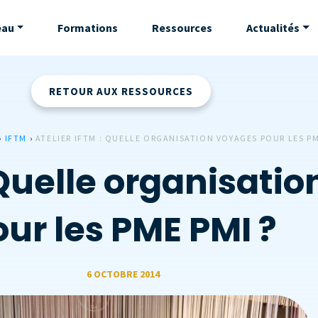
eau
Formations
Ressources
Actualités
RETOUR AUX RESSOURCES
›
IFTM
›
ATELIER IFTM : QUELLE ORGANISATION VOYAGES POUR LES PM
 Quelle organisati
ur les PME PMI ?
6 OCTOBRE 2014