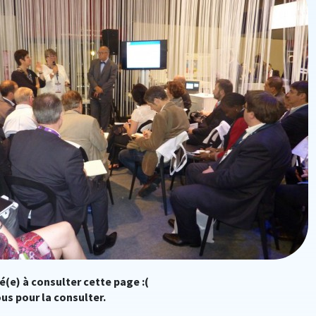
é(e) à consulter cette page :(
us pour la consulter.