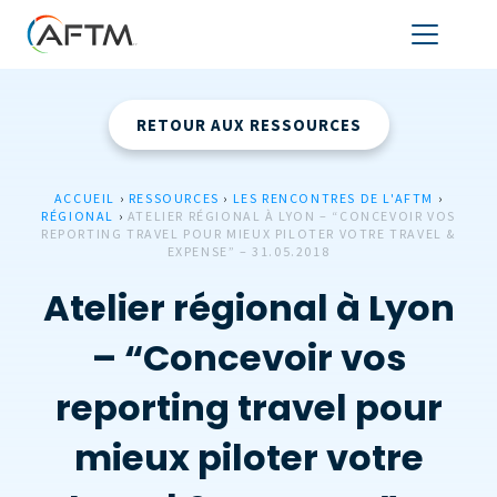
RETOUR AUX RESSOURCES
ACCUEIL
›
RESSOURCES
›
LES RENCONTRES DE L'AFTM
›
RÉGIONAL
›
ATELIER RÉGIONAL À LYON – “CONCEVOIR VOS
REPORTING TRAVEL POUR MIEUX PILOTER VOTRE TRAVEL &
EXPENSE” – 31.05.2018
Atelier régional à Lyon
– “Concevoir vos
reporting travel pour
mieux piloter votre