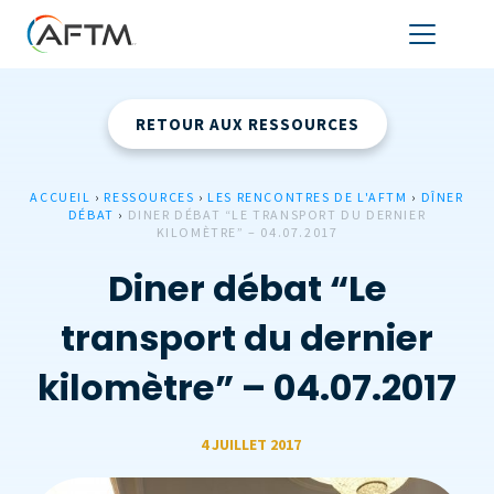
RETOUR AUX RESSOURCES
ACCUEIL
›
RESSOURCES
›
LES RENCONTRES DE L'AFTM
›
DÎNER
DÉBAT
›
DINER DÉBAT “LE TRANSPORT DU DERNIER
KILOMÈTRE” – 04.07.2017
Diner débat “Le
transport du dernier
kilomètre” – 04.07.2017
4 JUILLET 2017