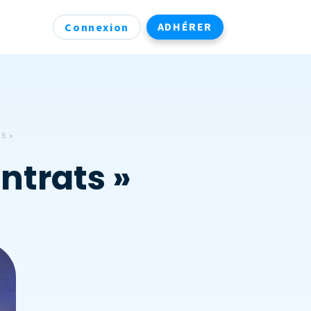
ADHÉRER
Connexion
S »
ontrats »