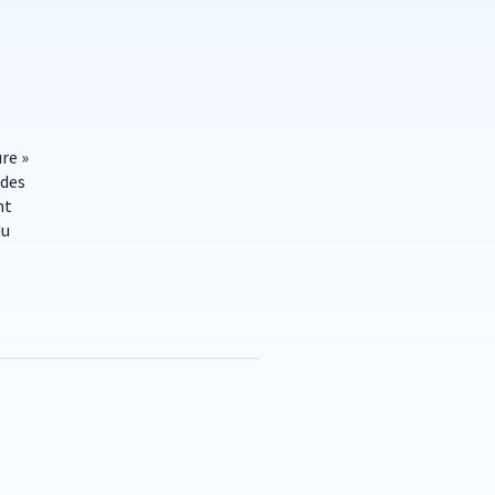
re »
 des
nt
du