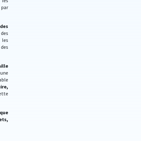
 les
 par
des
 des
 les
 des
ille
 une
able
ire,
ette
ique
ets,