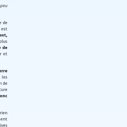
 peu
e de
 est
ent,
plus
e de
r et
erre
 les
n de
ture
donc
rien
sent
ives