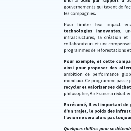
d’ici à 2050 par rapport à 2
gouvernements qui taxent de faç
les compagnies.
Pour limiter leur impact en
technologies innovantes
, un
infrastructures, la création et
collaborateurs et une compensat
programmes de reforestations et 
Pour exemple, et cette compagn
ainsi pour proposer des alter
ambition de performance globa
mondiaux. Ce programme passe pa
recycler et valoriser ses déche
philosophie, Air France a réduit e
En résumé, Il est important de 
d’un trajet, le poids des infras
l’avion ne sera alors pas toujou
Quelques chiffres pour se détendr