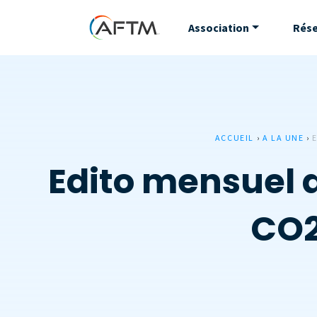
Association
Rés
ACCUEIL
›
A LA UNE
›
Edito mensuel d
CO2,