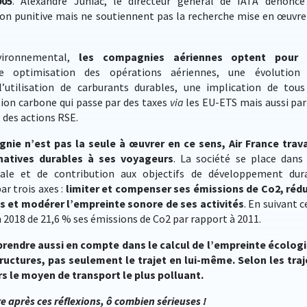
005
. Alexandre Juniac, le directeur général de IATA dénonce
on punitive mais ne soutiennent pas la recherche mise en œuvre
vironnemental,
les compagnies aériennes optent pour 
e optimisation des opérations aériennes, une évolution
 l’utilisation de carburants durables, une implication de tous
ion carbone qui passe par des taxes
via
les EU-ETS mais aussi par
des actions RSE.
ie n’est pas la seule à œuvrer en ce sens, Air France trava
natives durables à ses voyageurs
. La société se place dans
le et de contribution aux objectifs de développement dur
r trois axes :
limiter et compenser ses émissions de Co2, rédu
ts et modérer l’empreinte sonore de ses activités
. En suivant c
n 2018 de 21,6 % ses émissions de Co2 par rapport à 2011.
prendre aussi en compte dans le calcul de l’empreinte écolog
tructures, pas seulement le trajet en lui-même. Selon les traj
rs le moyen de transport le plus polluant.
e après ces réflexions, ô combien sérieuses !