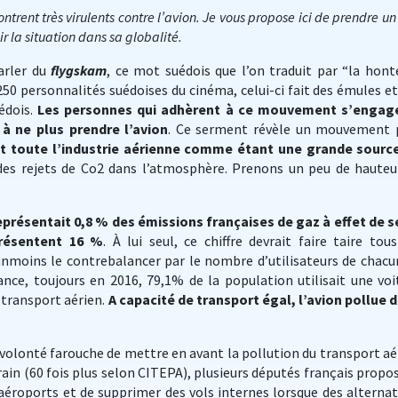
rent très virulents contre l’avion. Je vous propose ici de prendre un
ir la situation dans sa globalité.
arler du
flygskam
, ce mot suédois que l’on traduit par “la hont
 250 personnalités suédoises du cinéma, celui-ci fait des émules et
uédois.
Les personnes qui adhèrent à ce mouvement s’engag
à ne plus prendre l’avion
. Ce serment révèle un mouvement 
gt toute l’industrie aérienne comme étant une grande sourc
es rejets de Co2 dans l’atmosphère. Prenons un peu de hauteu
représentait 0,8 % des émissions françaises de gaz à effet de s
présentent 16 %
. À lui seul, ce chiffre devrait faire taire tous
néanmoins le contrebalancer par le nombre d’utilisateurs de chacu
nce, toujours en 2016, 79,1% de la population utilisait une voi
 transport aérien.
A capacité de transport égal, l’avion pollue 
ne volonté farouche de mettre en avant la pollution du transport aé
rain (60 fois plus selon CITEPA), plusieurs députés français propo
 aéroports et de supprimer des vols internes lorsque des alternat