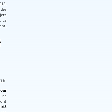
018,
 des
jets
. Le
ent,
t
KLM.
pour
i ne
sont
itié