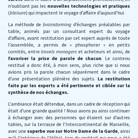
n’oubliant pas les
nouvelles technologies et pratiques
(
bleisure
) qui impactent le voyage d’affaire d’aujourd’hui.
La méthode de
brainstorming
d’échanges préalables par
table, animés par un consultant expert du voyage
d’affaire, avant restitution par cet expert auprès de toute
l’assemblée, a permis de « phosphorer » en petits
comités, entre
travels managers
et acheteurs et ainsi, de
favoriser la prise de parole de chacun
. Le contenu
restitué a donc été, à mon sens, plus riche que si nous
avions pris la parole chacun séparément dans le cadre
d’une présentation plénière des sujets.
La restitution
faite par les experts a été pertinente et ciblée sur la
synthèse de nos échanges.
L’ambiance était détendue, dans un cadre de réception qui
était d’une grande qualité ! Nous avons pu ainsi continuer
à échanger avec des personnes qui étaient sur d’autres
tables, sur la terrasse de l’Intercontinental de Marseille,
avec une
superbe vue sur Notre Dame de la Garde
, ainsi
qu’à l’intérieur de l’Hôtel, lors du cocktail qui nous a été