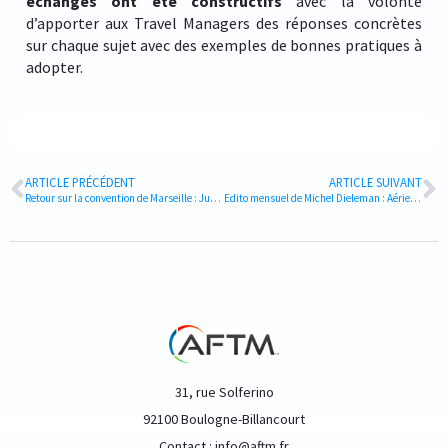
échanges ont été constructifs
avec la volonté
d’apporter aux Travel Managers des réponses concrètes
sur chaque sujet avec des exemples de bonnes pratiques à
adopter.
ARTICLE PRÉCÉDENT
ARTICLE SUIVANT
Retour sur la convention de Marseille : Julie Panadero, une animatrice de choix !
Edito mensuel de Michel Dieleman : Aérien et CO2, faisons le point !
31, rue Solferino
92100 Boulogne-Billancourt
Contact : info@aftm.fr