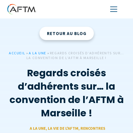
RETOUR AU BLOG
ACCUEIL
›
A LA UNE
›
REGARDS CROISÉS D’ADHÉRENTS SUR…
LA CONVENTION DE L’AFTM À MARSEILLE !
Regards croisés
d’adhérents sur… la
convention de l’AFTM à
Marseille !
A LA UNE
,
LA VIE DE L'AFTM
,
RENCONTRES