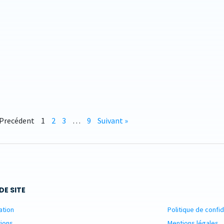
 Precédent
1
2
3
…
9
Suivant »
DE SITE
ation
Politique de confid
ions
Mentions légales