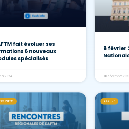
AFTM fait évoluer ses
8 février
rmations 6 nouveaux
Nationale
dules spécialisés
rier 2024
18 décembre 202
E DE L'AFTM
A LA UNE