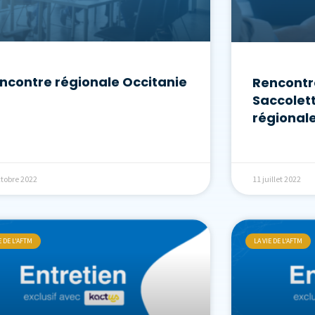
ncontre régionale Occitanie
Rencontr
Saccolet
régional
ctobre 2022
11 juillet 2022
E DE L'AFTM
LA VIE DE L'AFTM