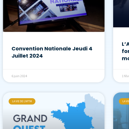
L’
Convention Nationale Jeudi 4
fo
Juillet 2024
mo
6 juin 2024
1 fév
LA VIE DE L'AFTM
LA VI