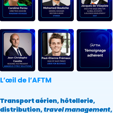
L’œil de l’AFTM
Transport aérien, hôtellerie,
distribution,
travel management
,