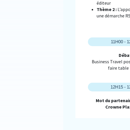
éditeur
Thème 2 :
L’appo
une démarche R
11H00 - 
Déba
Business Travel post
faire table
12H15 - 
Mot du partenair
Crowne Plaz