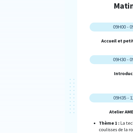
Mati
09H00 - 
Accueil et pet
09H30 - 
Introduc
09H35 - 
Atelier AM
Thème 1 :
La tec
coulisses de la 