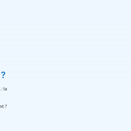
 ?
: la
nt ?