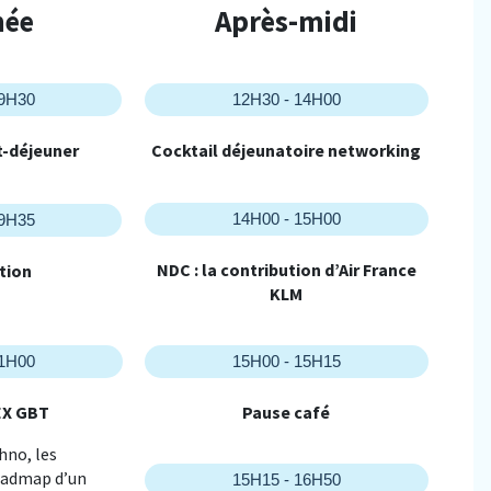
née
Après-midi
09H30
12H30 - 14H00
it-déjeuner
Cocktail déjeunatoire networking
14H00 - 15H00
09H35
NDC : la contribution d’Air France
tion
KLM
11H00
15H00 - 15H15
EX GBT
Pause café
hno, les
roadmap d’un
15H15 - 16H50