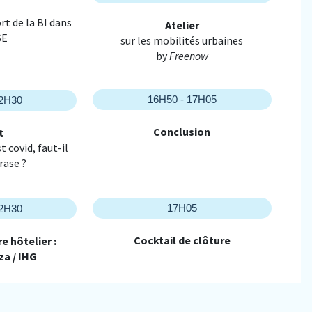
rt de la BI dans
Atelier
SE
sur les mobilités urbaines
by
Freenow
16H50 - 17H05
12H30
Conclusion
t
 covid, faut-il
 rase ?
17H05
12H30
Cocktail de clôture
e hôtelier :
a / IHG