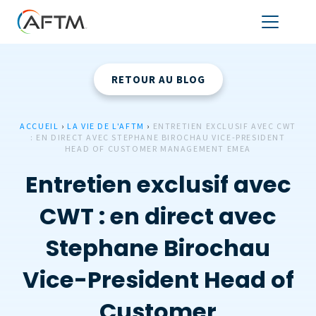
RETOUR AU BLOG
ACCUEIL
›
LA VIE DE L'AFTM
›
ENTRETIEN EXCLUSIF AVEC CWT
: EN DIRECT AVEC STEPHANE BIROCHAU VICE-PRESIDENT
HEAD OF CUSTOMER MANAGEMENT EMEA
Entretien exclusif avec
CWT : en direct avec
Stephane Birochau
Vice-President Head of
Customer