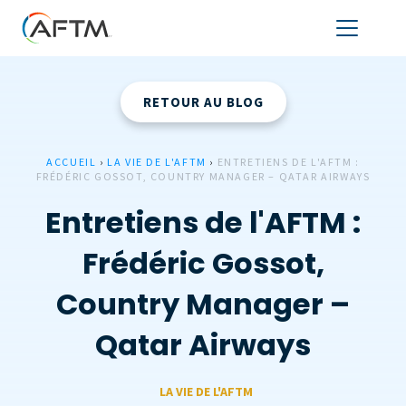
RETOUR AU BLOG
ACCUEIL
›
LA VIE DE L'AFTM
›
ENTRETIENS DE L'AFTM :
FRÉDÉRIC GOSSOT, COUNTRY MANAGER – QATAR AIRWAYS
Entretiens de l'AFTM :
Frédéric Gossot,
Country Manager –
Qatar Airways
LA VIE DE L'AFTM