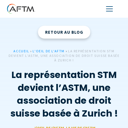
RETOUR AU BLOG
ACCUEIL
›
L'OEIL DE L'AFTM
›
LA REPRÉSENTATION STM
DEVIENT L’ASTM, UNE ASSOCIATION DE DROIT SUISSE BASÉE
À ZURICH !
La représentation STM
devient l’ASTM, une
association de droit
suisse basée à Zurich !