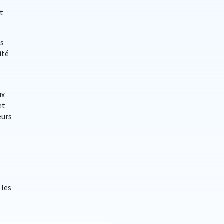
nt
ns
ité
ux
et
eurs
 les