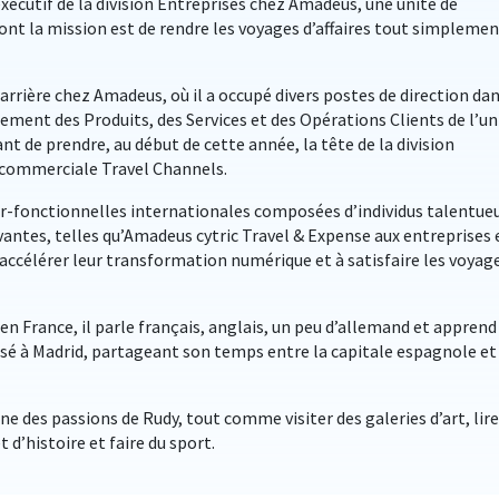
xécutif de la division Entreprises chez Amadeus, une unité de
dont la mission est de rendre les voyages d’affaires tout simpleme
 carrière chez Amadeus, où il a occupé divers postes de direction da
ment des Produits, des Services et des Opérations Clients de l’un
t de prendre, au début de cette année, la tête de la division
 commerciale Travel Channels.
er-fonctionnelles internationales composées d’individus talentue
vantes, telles qu’Amadeus cytric Travel & Expense aux entreprises 
à accélérer leur transformation numérique et à satisfaire les voyag
n France, il parle français, anglais, un peu d’allemand et apprend
asé à Madrid, partageant son temps entre la capitale espagnole et
ne des passions de Rudy, tout comme visiter des galeries d’art, lire
t d’histoire et faire du sport.