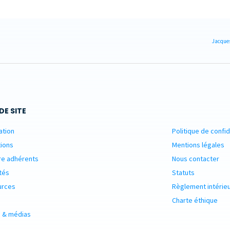
Jacques
DE SITE
ation
Politique de confid
ions
Mentions légales
re adhérents
Nous contacter
tés
Statuts
urces
Règlement intérie
Charte éthique
 & médias