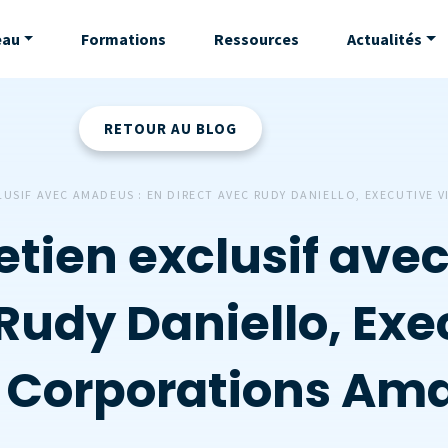
eau
Formations
Ressources
Actualités
RETOUR AU BLOG
CLUSIF AVEC AMADEUS : EN DIRECT AVEC RUDY DANIELLO, EXECUTIVE
retien exclusif av
Rudy Daniello, Exe
t Corporations Am