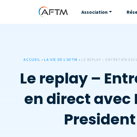
Association
Rés
ACCUEIL
›
LA VIE DE L'AFTM
›
LE REPLAY – ENTRETIEN EX
Le replay – Ent
en direct avec 
Presiden