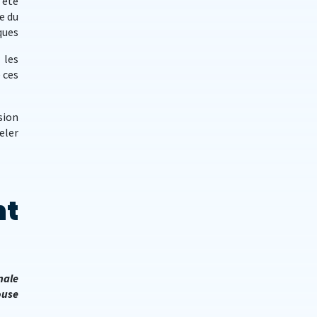
 été
e du
ques
 les
 ces
sion
eler
nt
nale
ouse