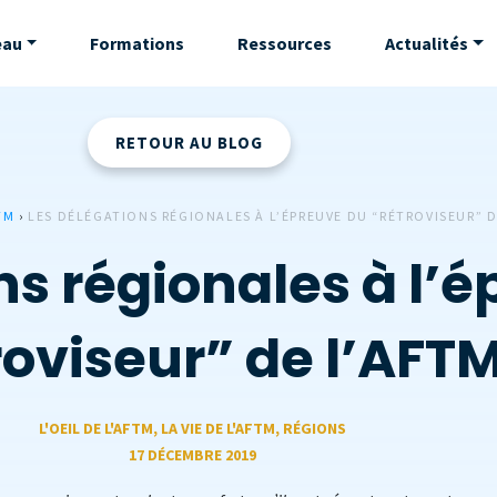
eau
Formations
Ressources
Actualités
RETOUR AU BLOG
TM
›
LES DÉLÉGATIONS RÉGIONALES À L’ÉPREUVE DU “RÉTROVISEUR” D
ns régionales à l’
roviseur” de l’AFT
L'OEIL DE L'AFTM
,
LA VIE DE L'AFTM
,
RÉGIONS
17 DÉCEMBRE 2019