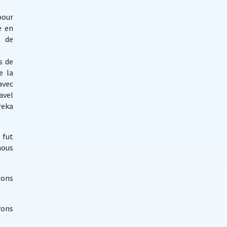
pour
e en
s de
s de
e la
avec
avel
reka
 fut
nous
ions
rons