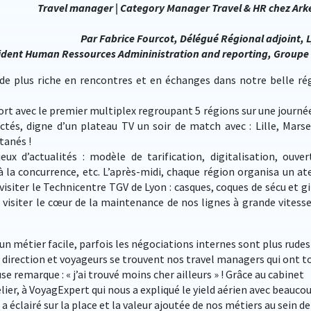
Travel manager | Category Manager Travel & HR chez Ar
Par Fabrice Fourcot, Délégué Régional adjoint, 
sident Human Ressources Admininistration and reporting, Groupe
de plus riche en rencontres et en échanges dans notre belle ré
 fort avec le premier multiplex regroupant 5 régions sur une journée
és, digne d’un plateau TV un soir de match avec : Lille, Marsei
tanés !
 d’actualités : modèle de tarification, digitalisation, ouver
 la concurrence, etc. L’après-midi, chaque région organisa un ate
visiter le Technicentre TGV de Lyon : casques, coques de sécu et gi
à visiter le cœur de la maintenance de nos lignes à grande vitesse
s un métier facile, parfois les négociations internes sont plus rudes
e direction et voyageurs se trouvent nos travel managers qui ont t
se remarque : « j’ai trouvé moins cher ailleurs » ! Grâce au cabinet
elier, à VoyagExpert qui nous a expliqué le yield aérien avec beauco
a éclairé sur la place et la valeur ajoutée de nos métiers au sein de