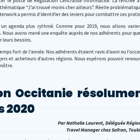
iter le poste de Régulation Centralisé Informatisé. La rentrée a
 thématique “J’ai trouvé moins cher ailleurs”. Réelle problématiqu
fterwork a permis d’identifier des leviers pour combattre ces prati
 un agenda plus rythmé. Comme pour 2019, nous allons varier
es. Nous avons mené une enquête auprès de nos adhérents pour que
 leurs besoins.
emps fort de l’année. Nos adhérents étaient ravis d’avoir eu l’occa
ers et acheteurs d’autres régions. Nous espérons pouvoir renouv
 nôtre.
on Occitanie résolume
s 2020
Par Nathalie Laurent, Déléguée Régio
Travel Manager chez Safran, Toul