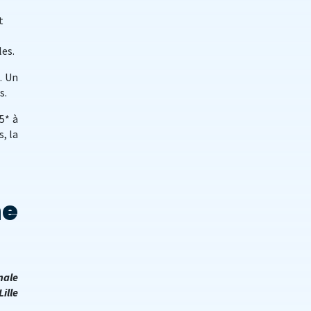
t
les.
. Un
s.
5* à
, la
ne
nale
ille