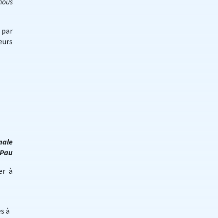
 nous
 par
eurs
nale
 Pau
er à
s à