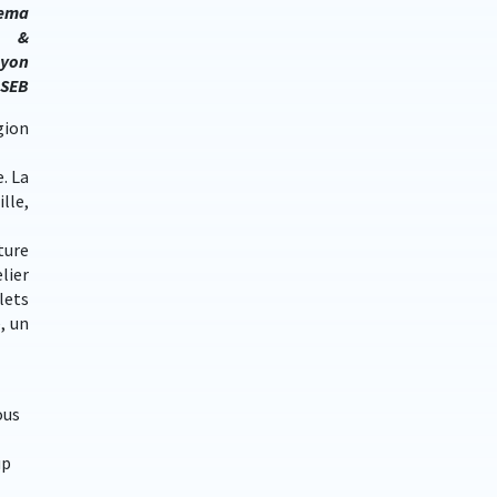
kema
&
Lyon
 SEB
gion
. La
lle,
ture
lier
lets
, un
ous
up