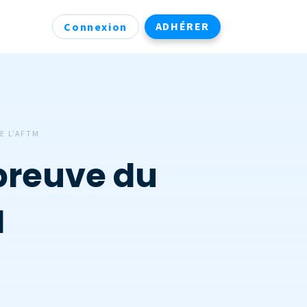
ADHÉRER
Connexion
E L’AFTM
épreuve du
M