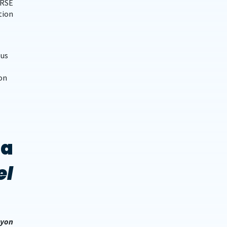
 RSE
tion
ous
bon
la
el
Lyon