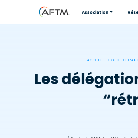
Association
Rés
ACCUEIL
›
L'OEIL DE L'AF
Les délégatio
“rét