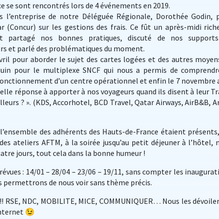
e se sont rencontrés lors de 4 événements en 2019.
s l’entreprise de notre Déléguée Régionale, Dorothée Godin, 
 (Concur) sur les gestions des frais. Ce fût un après-midi rich
t partagé nos bonnes pratiques, discuté de nos support
s et parlé des problématiques du moment.
il pour aborder le sujet des cartes logées et des autres moyen
 juin pour le multiplexe SNCF qui nous a permis de comprendr
e fonctionnement d’un centre opérationnel et enfin le 7 novembre 
lle réponse à apporter à nos voyageurs quand ils disent à leur Tr
illeurs ? ». (KDS, Accorhotel, BCD Travel, Qatar Airways, AirB&B, A
l’ensemble des adhérents des Hauts-de-France étaient présents,
des ateliers AFTM, à la soirée jusqu’au petit déjeuner à l’hôtel, 
tre jours, tout cela dans la bonne humeur !
prévues : 14/01 – 28/04 – 23/06 – 19/11, sans compter les inaugurat
s permettrons de nous voir sans thème précis.
x !!! RSE, NDC, MOBILITE, MICE, COMMUNIQUER… Nous les dévoile
internet 😉