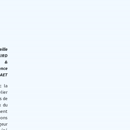
ille
’IRD
&
ence
CAET
c la
lier
s de
x du
ment
ions
geur