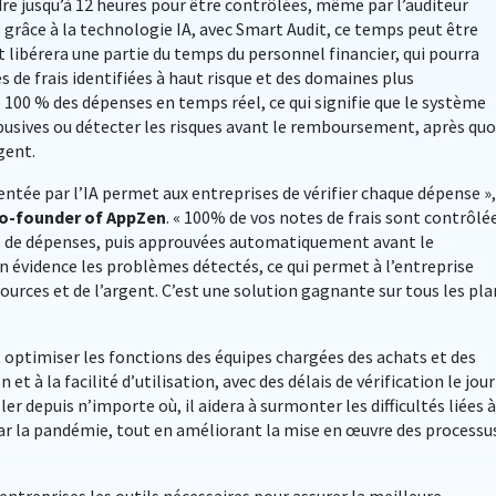
re jusqu’à 12 heures pour être contrôlées, même par l’auditeur
grâce à la technologie IA, avec Smart Audit, ce temps peut être
t libérera une partie du temps du personnel financier, qui pourra
es de frais identifiées à haut risque et des domaines plus
e 100 % des dépenses en temps réel, ce qui signifie que le système
abusives ou détecter les risques avant le remboursement, après quoi
rgent.
ntée par l’IA permet aux entreprises de vérifier chaque dépense »,
co-founder of AppZen
. « 100% de vos notes de frais sont contrôlé
us de dépenses, puis approuvées automatiquement avant le
 évidence les problèmes détectés, ce qui permet à l’entreprise
urces et de l’argent. C’est une solution gagnante sur tous les pla
t optimiser les fonctions des équipes chargées des achats et des
et à la facilité d’utilisation, avec des délais de vérification le jour
 depuis n’importe où, il aidera à surmonter les difficultés liées à
par la pandémie, tout en améliorant la mise en œuvre des processu
entreprises les outils nécessaires pour assurer la meilleure