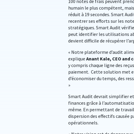
100 notes de frais peuvent prend
humain le plus compétent, mais 
réduit à 19 secondes. Smart Audi
recentrer ses efforts sur les not
stratégiques. Smart Audit vérifi
peut identifier les utilisations 
devient difficile de récupérer l’a
« Notre plateforme d’audit alime
explique
Anant Kale, CEO and 
y compris chaque ligne des reç
paiement. Cette solution met en
d’économiser du temps, des resso
»
Smart Audit devrait simplifier e
finances grâce à l’automatisation 
même. En permettant de travailler
dispersion des effectifs causée 
opérationnels.
« Notre vision est de donner aux 