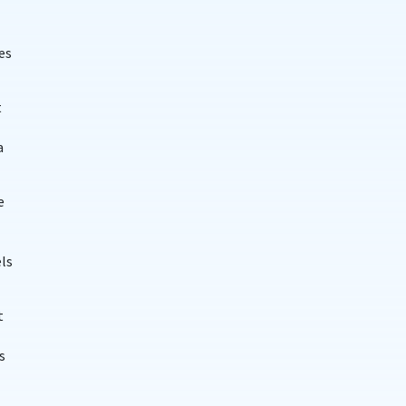
es
t
a
e
els
t
s