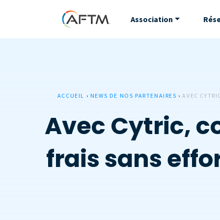
Association
Rés
ACCUEIL
›
NEWS DE NOS PARTENAIRES
›
AVEC CYTRI
Avec Cytric, c
frais sans effo