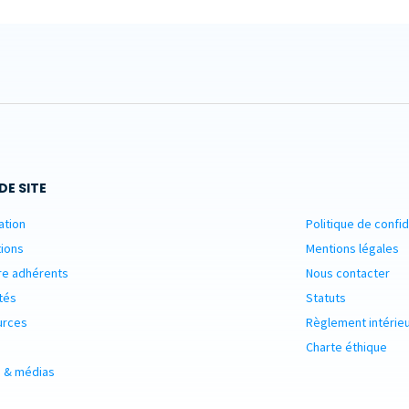
DE SITE
ation
Politique de confid
ions
Mentions légales
re adhérents
Nous contacter
tés
Statuts
urces
Règlement intérie
Charte éthique
 & médias