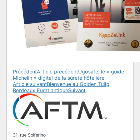
Précédent
Article précédent
Ugosafe, le « guide
Michelin » digital de la sûreté hôtelière
Article suivant
Bienvenue au Golden Tulip
Bordeaux Euratlantique
Suivant
31, rue Solferino